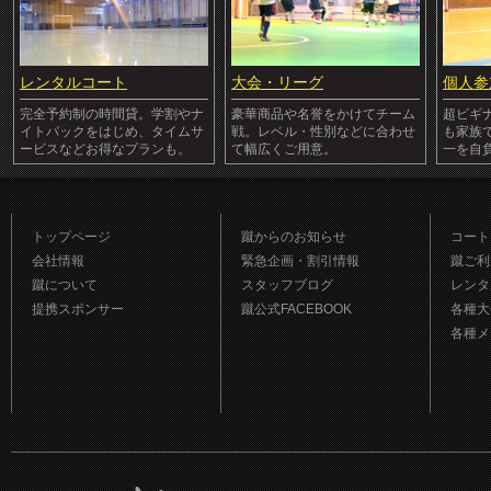
レンタルコート
大会・リーグ
個人参
完全予約制の時間貸。学割やナ
豪華商品や名誉をかけてチーム
超ビギ
イトパックをはじめ、タイムサ
戦。レベル・性別などに合わせ
も家族
ービスなどお得なプランも。
て幅広くご用意。
一を自
トップページ
蹴からのお知らせ
コート
会社情報
緊急企画・割引情報
蹴ご利
蹴について
スタッフブログ
レンタ
提携スポンサー
蹴公式FACEBOOK
各種大
各種メ