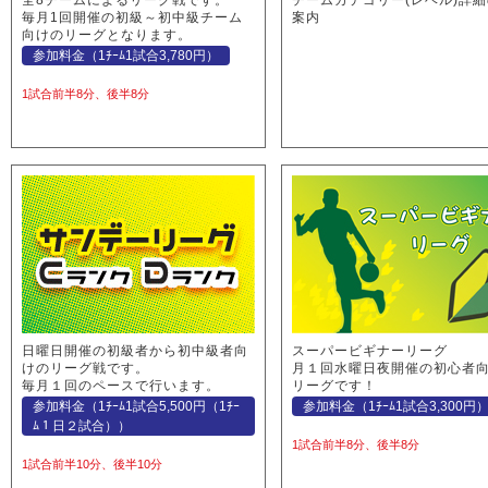
全8チームによるリーグ戦です。
チームカテゴリー(レベル)詳
毎月1回開催の初級～初中級チーム
案内
向けのリーグとなります。
参加料金（1ﾁｰﾑ1試合3,780円）
1試合前半8分、後半8分
日曜日開催の初級者から初中級者向
スーパービギナーリーグ
けのリーグ戦です。
月１回水曜日夜開催の初心者
毎月１回のペースで行います。
リーグです！
参加料金（1ﾁｰﾑ1試合5,500円（1ﾁｰ
参加料金（1ﾁｰﾑ1試合3,300円
ﾑ１日２試合））
1試合前半8分、後半8分
1試合前半10分、後半10分