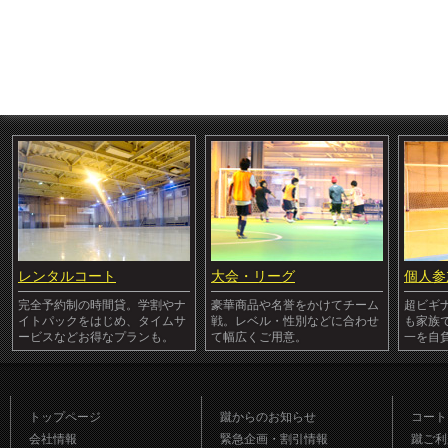
レンタルコート
大会・リーグ
個人参
完全予約制の時間貸。学割やナ
豪華商品や名誉をかけてチーム
超ビギ
イトパックをはじめ、タイムサ
戦。レベル・性別などに合わせ
も家族
ービスなどお得なプランも。
て幅広くご用意。
一を自
トップページ
蹴からのお知らせ
コート
会社情報
緊急企画・割引情報
蹴ご利